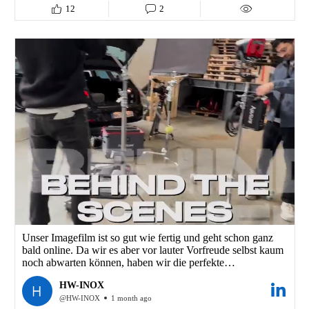
Hier ist das Making-of-Video unserer zwei actionreichen
12
2
Drehtage.
Während wir noch den letzten Feinschliff vornehmen, zeigt
dieses Behind-the-scene-Video das, was uns ausmacht: Jede
Menge Dynamik, Präzision und ein starkes Team, das mit
vollem Einsatz dabei ist.
Schauen Sie rein und verkürzen Sie sich die Wartezeit! 🎥🔥
#HWInox #Produktion
Unser Imagefilm ist so gut wie fertig und geht schon ganz
bald online. Da wir es aber vor lauter Vorfreude selbst kaum
noch abwarten können, haben wir die perfekte
Überbrückung für Sie! ✨
HW-INOX
Bevor wir den Vorhang für das finale Meisterwerk lüften,
@HW-INOX
1 month ago