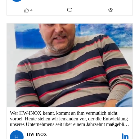
unserer Hallenkräne gehängt, um Ihnen eine ganz neue
Perspektive zu ermöglichen. Dieser Flug durch unsere größte
4
Halle zeigt eindrucksvoll, was 18.000 Tonnen Edelstahl
wirklich bedeuten.
Erleben Sie die Dimensionen unserer Lagerkapazitäten und
die Präzision, mit der wir diese gewaltigen Mengen täglich
für Sie bewegen. 🎥🔄
#HWInox #Edelstahl #Perspektivwechsel
Wer HW-INOX kennt, kommt an ihm vermutlich nicht
vorbei. Heute stellen wir jemanden vor, der die Entwicklung
unseres Unternehmens seit über einem Jahrzehnt maßgeblich
mitgestaltet hat: unseren Prokuristen Mathias Welder. 👋🎥
HW-INOX